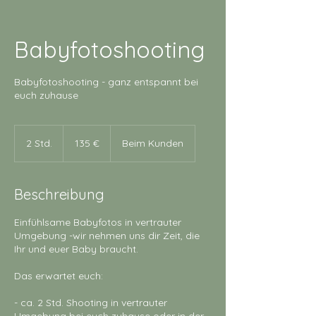
Babyfotoshooting
Babyfotoshooting - ganz entspannt bei
euch zuhause
135
Euro
2 Std.
2
135 €
Beim Kunden
S
t
d
Beschreibung
.
Einfühlsame Babyfotos in vertrauter
Umgebung -wir nehmen uns dir Zeit, die
Ihr und euer Baby braucht.
Das erwartet euch:
- ca. 2 Std. Shooting in vertrauter