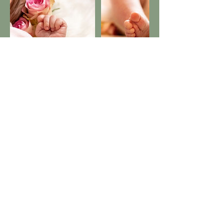
Kontaktangaben
+49 (0) 1756996612
tabeadrossfotografie@gmail.com
Am Mühlrain 9, Ehringshausen-